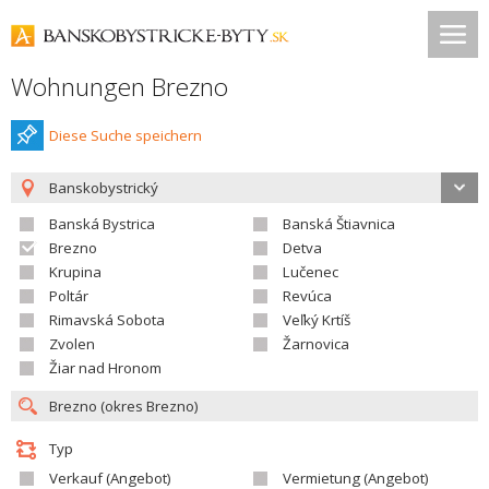
Wohnungen Brezno
Diese Suche speichern
Banskobystrický
Banská Bystrica
Banská Štiavnica
Brezno
Detva
Krupina
Lučenec
Poltár
Revúca
Rimavská Sobota
Veľký Krtíš
Zvolen
Žarnovica
Žiar nad Hronom
Typ
Verkauf (Angebot)
Vermietung (Angebot)