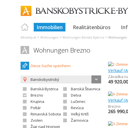
Immobilien
Realitätenbüros
In
>
>
>
AReality.sk
Wohnungen
Wohnungen Banská Bystrica
Wohnungen 
Wohnungen Brezno
Diese Suche speichern
Závadka n
Banskobystrický
49 920,0
Banská Bystrica
Banská Štiavnica
Brezno
Detva
Krupina
Lučenec
Brezno
Poltár
Revúca
265 990,
Rimavská Sobota
Veľký Krtíš
Zvolen
Žarnovica
Žiar nad Hronom