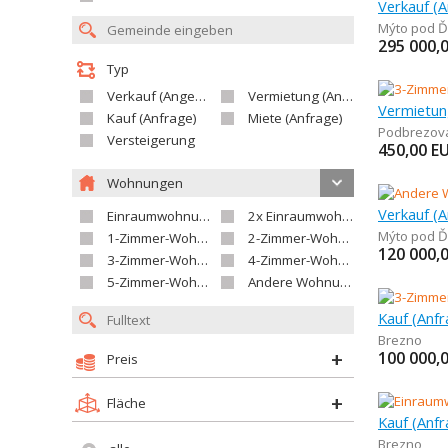
Mýto pod 
295 000,
Typ
Verkauf (Angebot)
Vermietung (Angebot)
Kauf (Anfrage)
Miete (Anfrage)
Podbrezov
Versteigerung
450,00
E
Wohnungen
Einraumwohnung
2x Einraumwohnung
Mýto pod 
1-Zimmer-Wohnung
2-Zimmer-Wohnung
120 000,
3-Zimmer-Wohnung
4-Zimmer-Wohnung
5-Zimmer-Wohnung und größer
Andere Wohnung
Kauf (Anf
Brezno
100 000,
Preis
Fläche
Kauf (Anf
Brezno