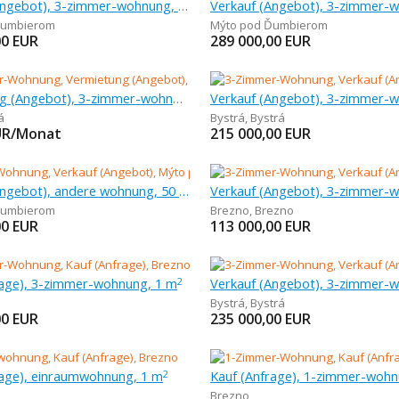
Verkauf (Angebot), 3-zimmer-wohnung, 76 m
Ďumbierom
Mýto pod Ďumbierom
00
EUR
289 000,00
EUR
Vermietung (Angebot), 3-zimmer-wohnung, 64 m
á
Bystrá
,
Bystrá
UR/Monat
215 000,00
EUR
Verkauf (Angebot), andere wohnung, 50 m
Ďumbierom
Brezno
,
Brezno
00
EUR
113 000,00
EUR
rage), 3-zimmer-wohnung, 1 m
2
Bystrá
,
Bystrá
00
EUR
235 000,00
EUR
rage), einraumwohnung, 1 m
Kauf (Anfrage), 1-zimmer-wohn
2
Brezno