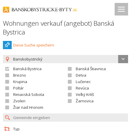
Wohnungen verkauf (angebot) Banská
Bystrica
Diese Suche speichern
Banskobystrický
Banská Bystrica
Banská Štiavnica
Brezno
Detva
Krupina
Lučenec
Poltár
Revúca
Rimavská Sobota
Veľký Krtíš
Zvolen
Žarnovica
Žiar nad Hronom
Typ