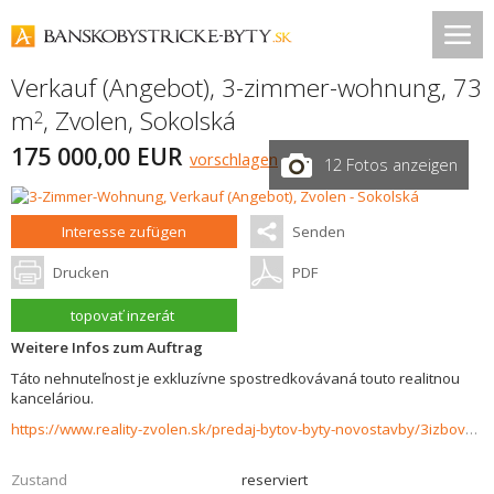
Verkauf (Angebot), 3-zimmer-wohnung, 73
m
,
Zvolen
,
Sokolská
2
175 000,00 EUR
vorschlagen
12 Fotos anzeigen
Interesse zufügen
Senden
Drucken
PDF
topovať inzerát
Weitere Infos zum Auftrag
Táto nehnuteľnost je exkluzívne spostredkovávaná touto realitnou
kanceláriou.
https://www.reality-zvolen.sk/predaj-bytov-byty-novostavby/3izbovy-byt-s-dvomi-balkonmi-na-predaj-Sokolska-Zvolen-37576/?utm_source=areality&utm_medium=xml&utm_term=37576&utm_content=byt&utm_campaign=portaly
Zustand
reserviert