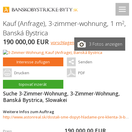
Kauf (Anfrage), 3-zimmer-wohnung, 1 m
,
2
Banská Bystrica
190 000,00 EUR
vorschlagen
3 Fotos anzeigen
Interesse zufügen
Senden
Drucken
PDF
topovať inzerát
Suche 3-Zimmer-Wohnung, 3-Zimmer-Wohnung,
Banská Bystrica, Slowakei
Weitere Infos zum Auftrag
http://www.astonreal.sk/dostali-sme-dopyt-hladame-pre-klienta-3i-byt-do-190-000-b-bystrica-751553
190 000,00
EUR
Preis