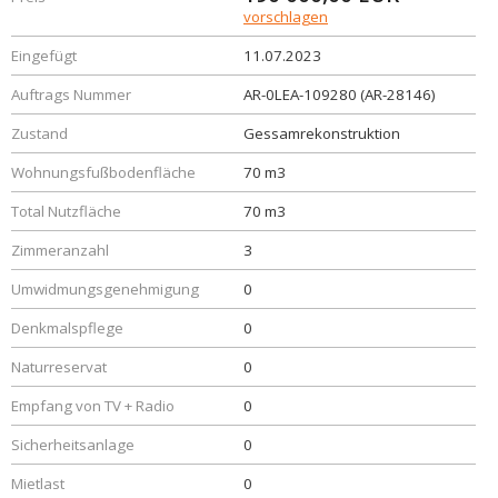
vorschlagen
Eingefügt
11.07.2023
Auftrags Nummer
AR-0LEA-109280 (AR-28146)
Zustand
Gessamrekonstruktion
Wohnungsfußbodenfläche
70 m3
Total Nutzfläche
70 m3
Zimmeranzahl
3
Umwidmungsgenehmigung
0
Denkmalspflege
0
Naturreservat
0
Empfang von TV + Radio
0
Sicherheitsanlage
0
Mietlast
0