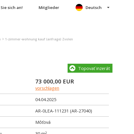
Sie sich an!
Mitglieder
Deutsch
>
n
1-zimmer-wohnung kauf (anfrage) Zvolen
Topovať inzerát
73 000,00
EUR
vorschlagen
04.04.2025
AR-0LEA-111231 (AR-27040)
Môťová
e
30 m
2