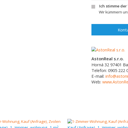
Ich stimme der
Wir kümmern uns
Konta
AstonReal s.r.o.
Horná 32
97401
Ba
Telefon:
0905 222 
E-mail:
info@astonr
Web:
www.AstonRea
rage), 1-zimmer-wohnung, 1 m
2