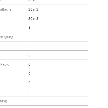
fläche
30 m3
30 m3
1
hmigung
0
0
0
 Radio
0
0
0
0
dung
0