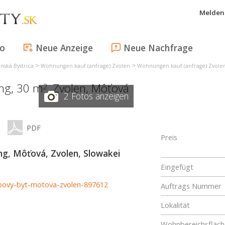
Melden 
fo
Neue Anzeige
Neue Nachfrage
>
>
nská Bystrica
Wohnungen kauf (anfrage) Zvolen
Wohnungen kauf (anfrage) Zvole
ng, 30 m
,
Zvolen
,
Môťová
2
2 Fotos anzeigen
PDF
Preis
, Môťová, Zvolen, Slowakei
Eingefügt
izbovy-byt-motova-zvolen-897612
Auftrags Nummer
Lokalität
Wohnbereichsfläch