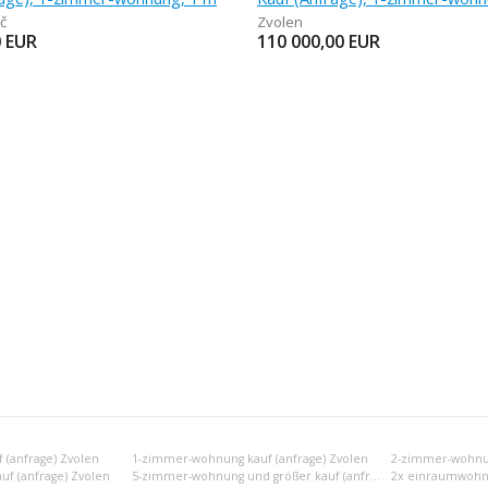
ač
Zvolen
0
EUR
110 000,00
EUR
(anfrage) Zvolen
1-zimmer-wohnung kauf (anfrage) Zvolen
2-zimmer-wohnun
f (anfrage) Zvolen
5-zimmer-wohnung und größer kauf (anfrage) Zvolen
2x einraumwohnu