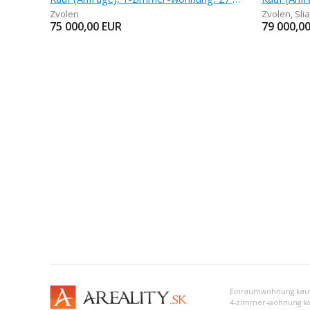
Zvolen
Zvolen
,
Sli
75 000,00
EUR
79 000,0
Einraumwohnung kauf 
4-zimmer-wohnung kau