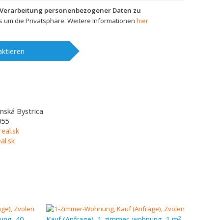
 Verarbeitung personenbezogener Daten zu
 um die Privatsphäre. Weitere Informationen
hier
ktieren
nská Bystrica
055
eal.sk
l.sk
Kauf (Anfrage), 1-zimmer-wohnung, 40 m
Kauf (Anfrage), 1-zimmer-wohnung, 1 m
2