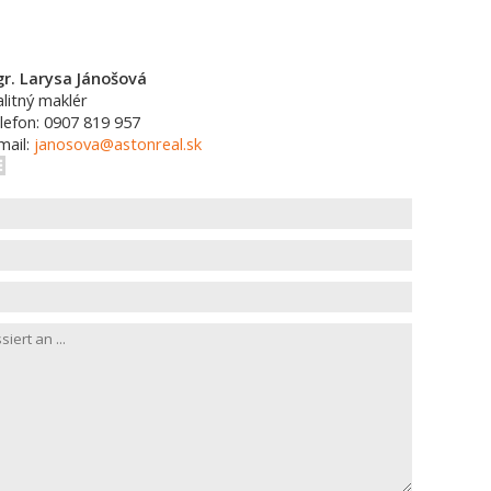
r. Larysa Jánošová
alitný maklér
lefon: 0907 819 957
mail:
janosova@astonreal.sk