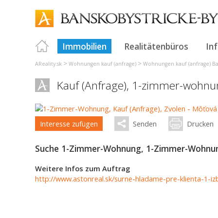
Immobilien
Realitätenbüros
In
>
>
AReality.sk
Wohnungen kauf (anfrage)
Wohnungen kauf (anfrage) Ba
Kauf (Anfrage), 1-zimmer-wohnu
Interesse zufügen
Senden
Drucken
Suche 1-Zimmer-Wohnung, 1-Zimmer-Wohnung
Weitere Infos zum Auftrag
http://www.astonreal.sk/surne-hladame-pre-klienta-1-