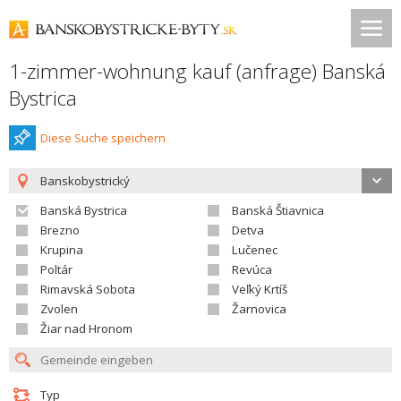
1-zimmer-wohnung kauf (anfrage) Banská
Bystrica
Diese Suche speichern
Banskobystrický
Banská Bystrica
Banská Štiavnica
Brezno
Detva
Krupina
Lučenec
Poltár
Revúca
Rimavská Sobota
Veľký Krtíš
Zvolen
Žarnovica
Žiar nad Hronom
Typ