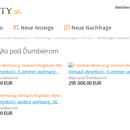
Melden 
fo
Neue Anzeige
Neue Nachfrage
>
>
bot) Banská Bystrica
Wohnungen verkauf (angebot) Brezno
Wohnungen verkauf
Mýto pod Ďumbierom
Verkauf (Angebot), 3-zimmer-wohnung, 61 m
Ďumbierom
Mýto pod Ďumbierom
00
EUR
295 000,00
EUR
Verkauf (Angebot), andere wohnung, 50 m
Ďumbierom
00
EUR