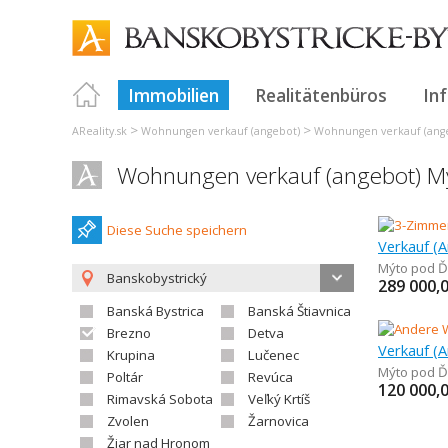
Immobilien
Realitätenbüros
In
>
>
AReality.sk
Wohnungen verkauf (angebot)
Wohnungen verkauf (ange
Wohnungen verkauf (angebot) 
Diese Suche speichern
Mýto pod 
Banskobystrický
289 000,
Banská Bystrica
Banská Štiavnica
Brezno
Detva
Krupina
Lučenec
Mýto pod 
Poltár
Revúca
120 000,
Rimavská Sobota
Veľký Krtíš
Zvolen
Žarnovica
Žiar nad Hronom