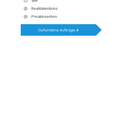
alle
Realitätenbüro
Privatinsertion
Gefundene Aufträge
4