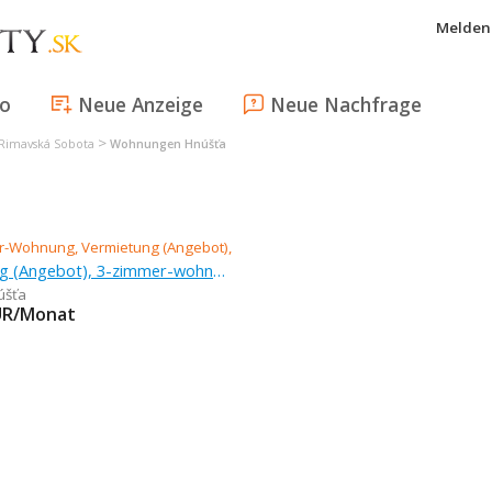
Melden 
fo
Neue Anzeige
Neue Nachfrage
>
imavská Sobota
Wohnungen Hnúšťa
Vermietung (Angebot), 3-zimmer-wohnung, 78 m
úšťa
UR/Monat