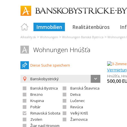
Immobilien
Realitätenbüros
In
>
>
>
AReality.sk
Wohnungen
Wohnungen Banská Bystrica
Wohnungen R
Wohnungen Hnúšťa
Diese Suche speichern
Hnúšťa
,
Hn
Banskobystrický
500,00
E
Banská Bystrica
Banská Štiavnica
Brezno
Detva
Krupina
Lučenec
Poltár
Revúca
Rimavská Sobota
Veľký Krtíš
Zvolen
Žarnovica
Žiar nad Hronom