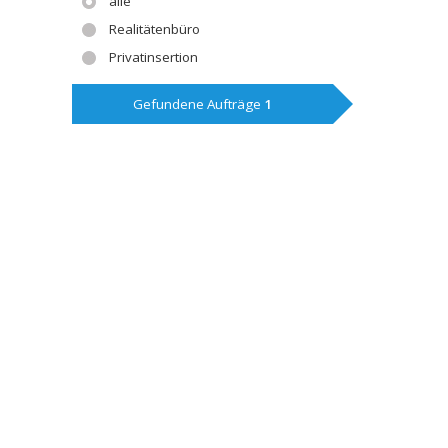
alle
Realitätenbüro
Privatinsertion
Gefundene Aufträge
1