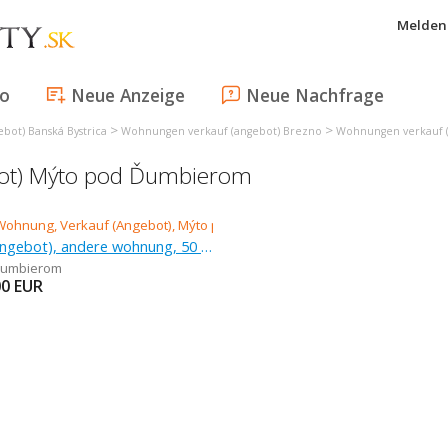
Melden 
fo
Neue Anzeige
Neue Nachfrage
>
>
bot) Banská Bystrica
Wohnungen verkauf (angebot) Brezno
Wohnungen verkauf 
bot) Mýto pod Ďumbierom
Verkauf (Angebot), andere wohnung, 50 m
Ďumbierom
00
EUR