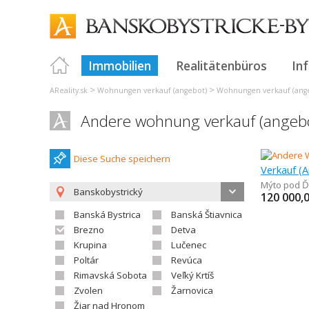
Immobilien
Realitätenbüros
In
>
>
AReality.sk
Wohnungen verkauf (angebot)
Wohnungen verkauf (ange
Andere wohnung verkauf (ange
Diese Suche speichern
Mýto pod 
Banskobystrický
120 000,
Banská Bystrica
Banská Štiavnica
Brezno
Detva
Krupina
Lučenec
Poltár
Revúca
Rimavská Sobota
Veľký Krtíš
Zvolen
Žarnovica
Žiar nad Hronom