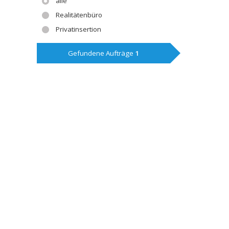
alle
Realitätenbüro
Privatinsertion
Gefundene Aufträge
1