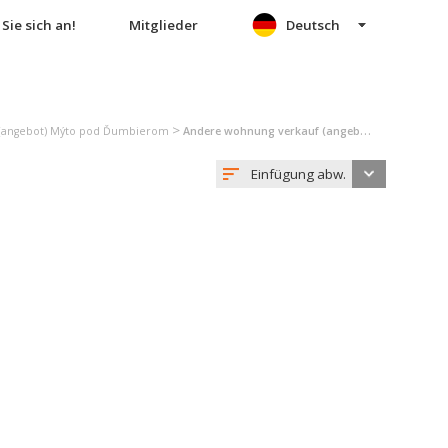
Sie sich an!
Mitglieder
Deutsch
>
(angebot) Mýto pod Ďumbierom
Andere wohnung verkauf (angebot) Mýto pod Ďumbierom
Einfügung abw.