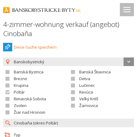
4-zimmer-wohnung verkauf (angebot)
Cinobaňa
Diese Suche speichern
Banskobystrický
Banská Bystrica
Banská Štiavnica
Brezno
Detva
Krupina
Lučenec
Poltár
Revúca
Rimavská Sobota
Veľký Krtíš
Zvolen
Žarnovica
Žiar nad Hronom
Typ